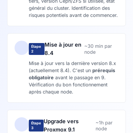
tiers, version Ceph/ZFS si utilisée, état
général du cluster. Identification des
risques potentiels avant de commencer.
Mise à jour en
~30 min par
Étape
2
node
8.4
Mise à jour vers la dernière version 8.x
(actuellement 8.4). C'est un
prérequis
obligatoire
avant le passage en 9.
Vérification du bon fonctionnement
après chaque node.
Upgrade vers
~1h par
Étape
3
node
Proxmox 9.1