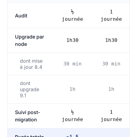
½
1
Audit
journée
journée
Upgrade par
1h30
1h30
node
dont mise
30 min
30 min
à jour 8.4
dont
upgrade
1h
1h
9.1
Suivi post-
½
1
migration
journée
journée
~1,5