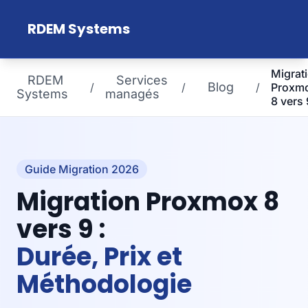
Aller au contenu principal
RDEM Systems
Migrat
RDEM
Services
Blog
/
/
/
Proxm
Systems
managés
8 vers 
Guide Migration 2026
Migration Proxmox 8
vers 9 :
Durée, Prix et
Méthodologie