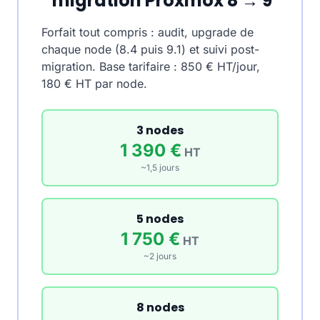
migration Proxmox 8 → 9
Forfait tout compris : audit, upgrade de
chaque node (8.4 puis 9.1) et suivi post-
migration. Base tarifaire : 850 € HT/jour,
180 € HT par node.
3 nodes
1 390 €
HT
~1,5 jours
5 nodes
1 750 €
HT
~2 jours
8 nodes