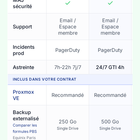
MAJ
sécurité
Email /
Email /
Support
Espace
Espace
membre
membre
Incidents
PagerDuty
PagerDuty
prod
Astreinte
7h-22h 7j/7
24/7 GTI 4h
INCLUS DANS VOTRE CONTRAT
Proxmox
Recommandé
Recommandé
VE
l
Backup
externalisé
250 Go
500 Go
Comparer les
Single Drive
Single Drive
formules PBS
Equinix Paris
(