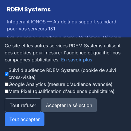
RDEM Systems
Infogérant IONOS — Au-delà du support standard
pour vos serveurs 1&1
Équipe senior pluridisciplinaire : Systèmes, Réseaux,
Sécurité, Infrastructure
Ce site et les autres services RDEM Systems utilisent
des cookies pour mesurer l'audience et qualifier nos
Services
campagnes publicitaires.
En savoir plus
Suivi d'audience RDEM Systems (cookie de suivi
Infogérance IONOS complète
cross-visite)
Astreinte 24/7
Google Analytics (mesure d'audience avancée)
Monitoring proactif
Meta Pixel (qualification d'audience publicitaire)
Windows & Linux
Tout refuser
Accepter la sélection
Infogérance par hébergeur
Tout accepter
Tous hébergeurs