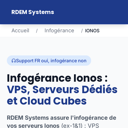
Aller au contenu principal
RDEM Systems
Accueil
Infogérance
/
/
IONOS
Support FR oui, infogérance non
Infogérance Ionos :
VPS, Serveurs Dédiés
et Cloud Cubes
RDEM Systems assure l'infogérance de
vos serveurs Ionos
(ex-1&1) : VPS