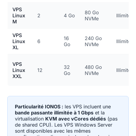
VPS
80 Go
Linux
2
4 Go
Illimitée
NVMe
M
VPS
16
240 Go
Linux
6
Illimitée
Go
NVMe
XL
VPS
32
480 Go
Linux
12
Illimitée
Go
NVMe
XXL
Particularité IONOS :
les VPS incluent une
bande passante illimitée à 1 Gbps
et la
virtualisation
KVM avec vCores dédiés
(pas
de shared CPU). Les VPS Windows Server
sont disponibles avec les mêmes