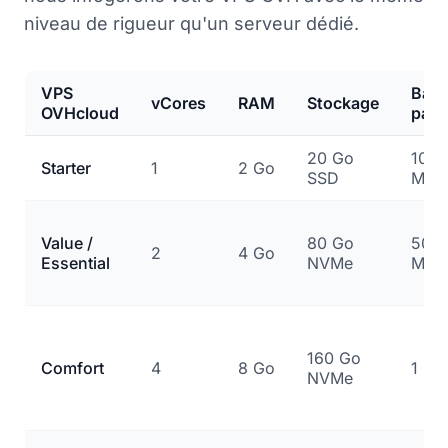
niveau de rigueur qu'un serveur dédié.
VPS
Ban
vCores
RAM
Stockage
OVHcloud
pass
20 Go
100
Starter
1
2 Go
SSD
Mbp
Value /
80 Go
500
2
4 Go
Essential
NVMe
Mbp
160 Go
Comfort
4
8 Go
1 Gb
NVMe