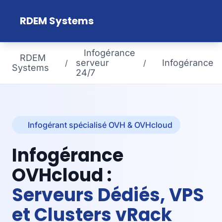
Aller au contenu principal
RDEM Systems
Infogérance
RDEM
serveur
Infogérance
/
/
Systems
24/7
Infogérant spécialisé OVH & OVHcloud
Infogérance
OVHcloud :
Serveurs Dédiés, VPS
et Clusters vRack