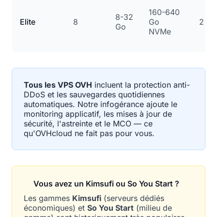
160-640
8-32
Elite
8
Go
2 Gb
Go
NVMe
Tous les VPS OVH
incluent la protection anti-
DDoS et les sauvegardes quotidiennes
automatiques. Notre infogérance ajoute le
monitoring applicatif, les mises à jour de
sécurité, l'astreinte et le MCO — ce
qu'OVHcloud ne fait pas pour vous.
Vous avez un Kimsufi ou So You Start ?
Les gammes
Kimsufi
(serveurs dédiés
économiques) et
So You Start
(milieu de