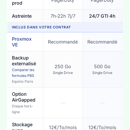
PagerDuty
PagerDuty
prod
Astreinte
7h-22h 7j/7
24/7 GTI 4h
INCLUS DANS VOTRE CONTRAT
Proxmox
Recommandé
Recommandé
VE
l
Backup
externalisé
250 Go
500 Go
Comparer les
Single Drive
Single Drive
formules PBS
Equinix Paris
(
Option
AirGapped
—
—
Disque hors-
ligne
Stockage
12€/To/mois
12€/To/mois
1