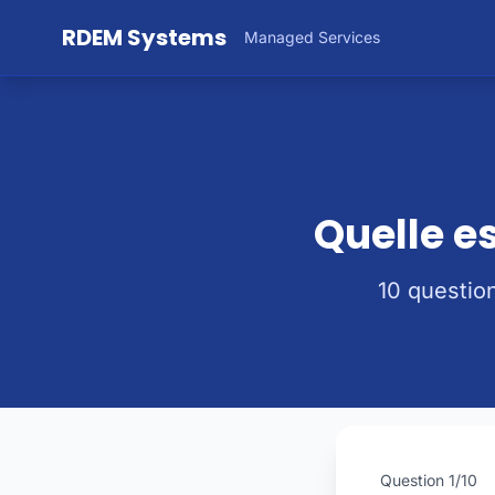
Aller au contenu principal
RDEM Systems
Managed Services
Quelle e
10 questio
Question
1
/10