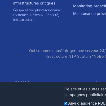
infrastructures critiques
Monitoring proacti
Équipe senior pluridisciplinaire :
Maintenance préve
Systèmes, Réseaux, Sécurité,
Infrastructure
Qui sommes nous?
Infogérance serveur 24/
Infrastructure NTP Stratum 1
Notre l
RDEM Systems accompagne les entreprises dans la
en France, opérées sur notre propre
inf
Ce site et les autres s
campagnes publicitair
SIREN: 820 338 
Suivi d'audience RDE
RDEM 