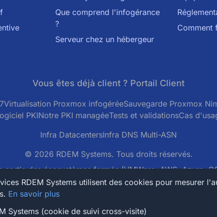
f
Que comprend l'infogérance
Réglementa
?
ntive
Comment f
Serveur chez un hébergeur
Vous êtes déjà client ? Portail Client
7
Virtualisation Proxmox infogérée
Sauvegarde Proxmox Ni
ogiciel PKI
Notre PKI managée
Tests et validations
Cas d'usa
Infra Datacenters
Infra DNS Multi-ASN
© 2026 RDEM Systems. Tous droits réservés.
 sortie des écosystèmes fermés (VMWare, AWS, Azure, GC
rastructure réseau BGP
(AS206014), synchronisée par nos se
ervices RDEM Systems utilisent des cookies pour mesurer l'a
es.
En savoir plus
671 - RDEM Systems SAS - 5 B RUE DES NOYERS, 95300 
M Systems (cookie de suivi cross-visite)
Systems SAS - tel: 01 77 62 42 42 - contact@rdem-syste