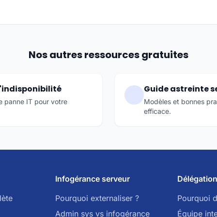
Nos autres ressources gratuites
indisponibilité
Guide astreinte s
ne panne IT pour votre
Modèles et bonnes pra
efficace.
Infogérance serveur
Délégation
lète
Pourquoi externaliser ?
Pourquoi d
Admin sys vs infogérance
Équipe int