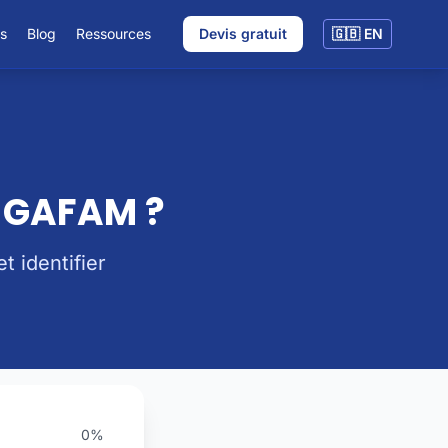
fs
Blog
Ressources
Devis gratuit
🇬🇧 EN
x GAFAM ?
 identifier
0%